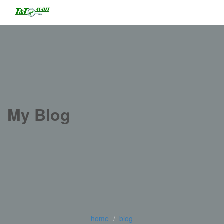
My Blog
home
blog