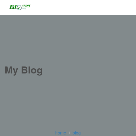
My Blog
home
blog