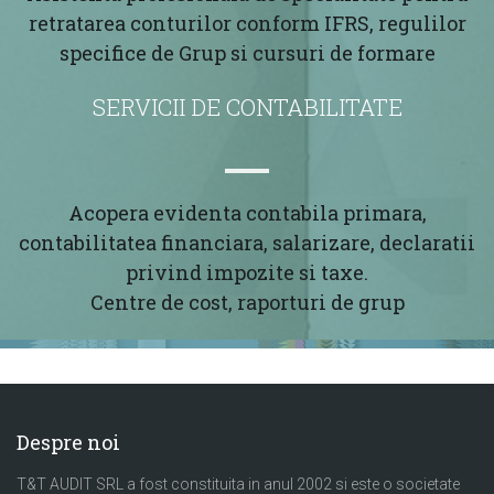
retratarea conturilor conform IFRS, regulilor
specifice de Grup si cursuri de formare
SERVICII DE CONTABILITATE
Acopera evidenta contabila primara,
contabilitatea financiara, salarizare, declaratii
privind impozite si taxe.
Centre de cost, raporturi de grup
Despre noi
T&T AUDIT SRL a fost constituita in anul 2002 si este o societate