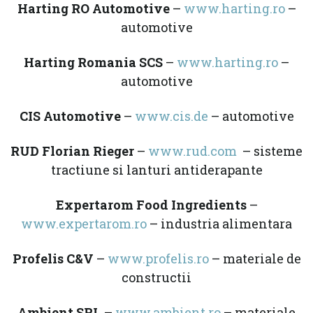
Harting RO Automotive
–
www.harting.ro
–
automotive
Harting Romania SCS
–
www.harting.ro
–
automotive
CIS Automotive
–
www.cis.de
– automotive
RUD Florian Rieger
–
www.rud.com
– sisteme
tractiune si lanturi antiderapante
Expertarom Food Ingredients
–
www.expertarom.ro
– industria alimentara
Profelis C&V
–
www.profelis.ro
– materiale de
constructii
Ambient SRL
–
www.ambient.ro
– materiale