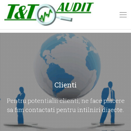
Clienti
Pentru potentialii clienti, ne face placere
sa fim contactati pentru intilniri directe.