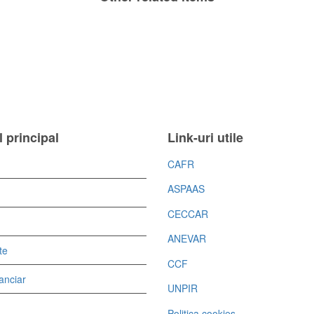
Drinks on us
 principal
Link-uri utile
CAFR
ASPAAS
CECCAR
ANEVAR
te
CCF
nanciar
UNPIR
Politica cookies