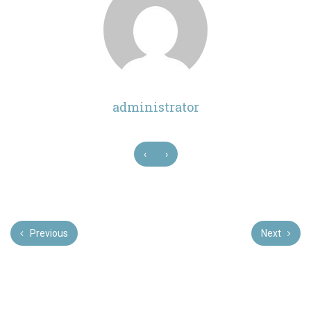
administrator
‹
›
Previous
Next