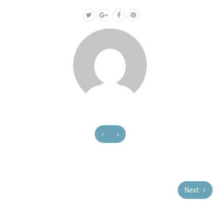
‹
›
Next