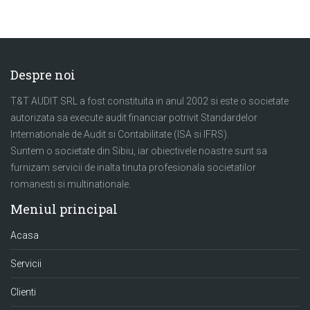
Despre noi
T&T AUDIT SRL a fost constituita in anul 2002 si este o societate
autorizata sa execute audit financiar potrivit Standardelor
Internationale de Audit si Contabilitate (ISA si IFRS).
Suntem o societate din Sibiu, iar obiectivele noastre sunt sa
furnizam servicii de inalta tinuta profesionala societatilor
romanesti si multinationale.
Meniul principal
Acasa
Servicii
Clienti